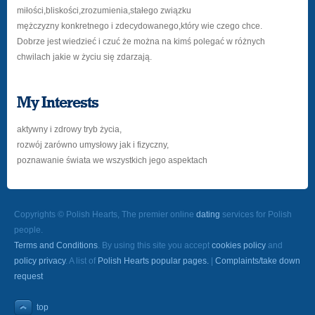
miłości,bliskości,zrozumienia,stałego związku
mężczyzny konkretnego i zdecydowanego,który wie czego chce.
Dobrze jest wiedzieć i czuć że można na kimś polegać w różnych
chwilach jakie w życiu się zdarzają.
My Interests
aktywny i zdrowy tryb życia,
rozwój zarówno umysłowy jak i fizyczny,
poznawanie świata we wszystkich jego aspektach
Copyrights © Polish Hearts, The premier online
dating
services for Polish
people.
Terms and Conditions
. By using this site you accept
cookies policy
and
policy privacy
. A list of
Polish Hearts popular pages.
|
Complaints/take down
request
top