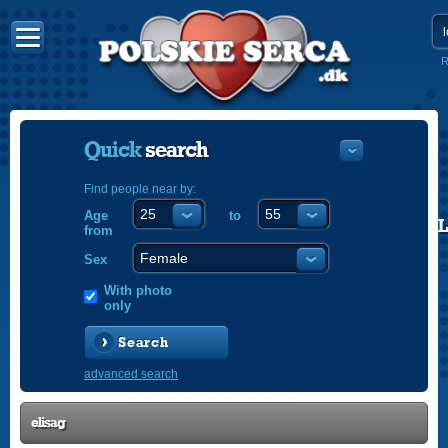
R
Quick
search
Find people near by:
Age
to
POLISH
from
ENGLISH
Sex
With photo
only
Search
advanced search
elisag