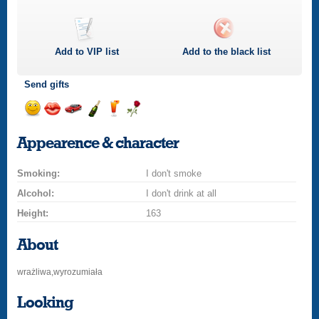
Add to
VIP
list
Add to the black list
Send gifts
Send
Send
Invite
Send
Send
Send
a
a
for
champagne
a
a
Appearence & character
smile
kiss
a
drink
rose
car
Smoking:
drive
I don't smoke
Alcohol:
I don't drink at all
Height:
163
About
wrażliwa,wyrozumiała
Looking