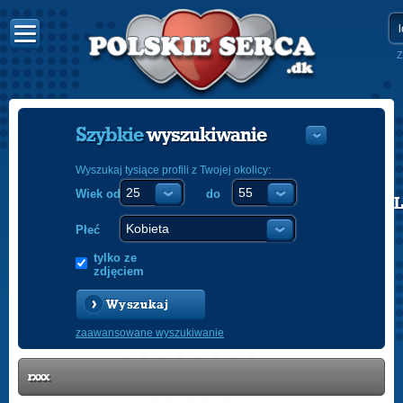
Z
Szybkie
wyszukiwanie
Wyszukaj tysiące profili z Twojej okolicy:
Wiek od
do
POLISH
ENGLISH
Płeć
tylko ze
zdjęciem
Wyszukaj
zaawansowane wyszukiwanie
rxxx