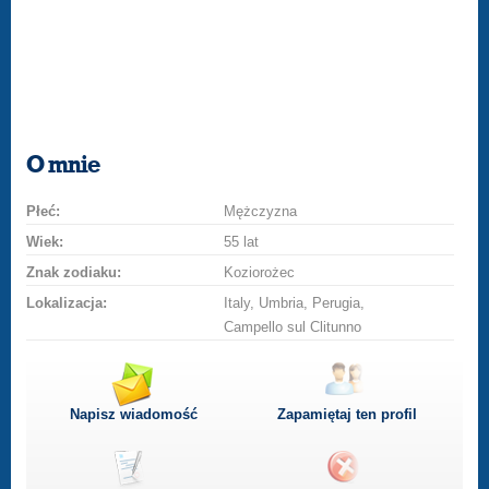
O mnie
Płeć:
Mężczyzna
Wiek:
55 lat
Znak zodiaku:
Koziorożec
Lokalizacja:
Italy, Umbria, Perugia,
Campello sul Clitunno
Napisz wiadomość
Zapamiętaj ten profil