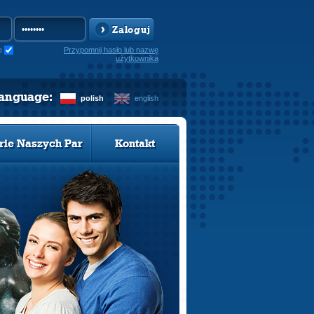
Zaloguj
e
Przypomnij hasło lub nazwę
użytkownika
language:
polish
english
rie Naszych Par
Kontakt