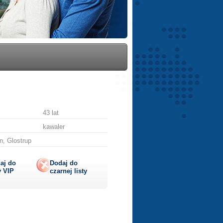
43 lat
kawaler
, Glostrup
aj do
Dodaj do
y
VIP
czarnej listy
lij
ę