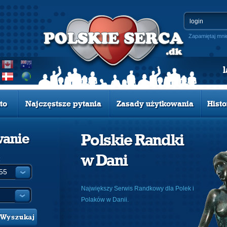
Zapamiętaj mni
to
Najczęstsze pytania
Zasady użytkowania
Histo
wanie
Polskie Randki
w Dani
:
Największy Serwis Randkowy dla Polek i
Polaków w Danii.
Wyszukaj