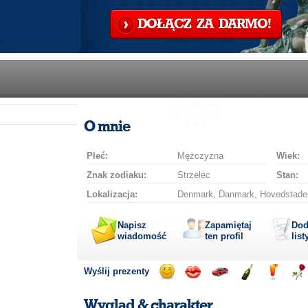
DOŁĄCZ ZA DARMO!
O mnie
Płeć:
Mężczyzna
Wiek:
Znak zodiaku:
Strzelec
Stan:
Lokalizacja:
Denmark, Danmark, Hovedstaden
Napisz
Zapamiętaj
Dod
wiadomość
ten profil
list
Wyślij prezenty
Wyślij
Wyślij
Przejażdżka
Wyślij
Wyślij
Wyś
uśmiech
buziaka
samochodem
szampana
drinka
róż
Wygląd & charakter