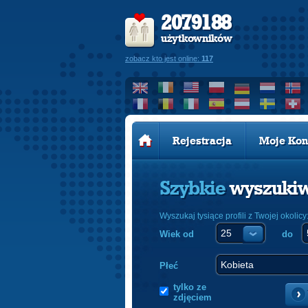
2079188
użytkowników
zobacz kto jest online:
117
Rejestracja
Moje Kon
Szybkie
wyszuki
Wyszukaj tysiące profili z Twojej okolicy
Wiek od
do
Płeć
tylko ze
zdjęciem