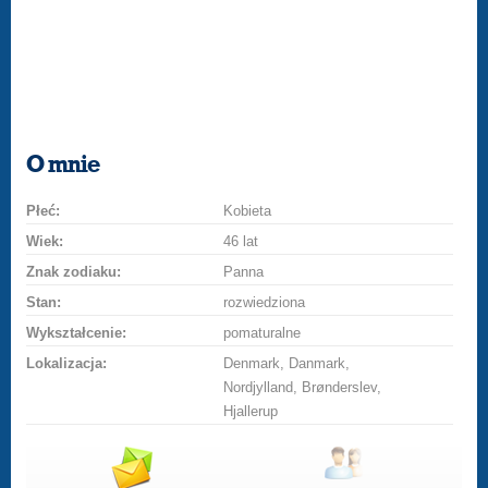
O mnie
Płeć:
Kobieta
Wiek:
46 lat
Znak zodiaku:
Panna
Stan:
rozwiedziona
Wykształcenie:
pomaturalne
Lokalizacja:
Denmark, Danmark,
Nordjylland, Brønderslev,
Hjallerup