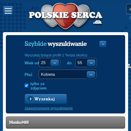
Z
Szybkie
wyszukiwanie
Wyszukaj tysiące profili z Twojej okolicy:
Wiek od
do
POLISH
ENGLISH
Płeć
tylko ze
zdjęciem
Wyszukaj
zaawansowane wyszukiwanie
Monika9465