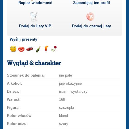
Napisz wiadomość
Zapamiętaj ten profil
Dodaj do listy
VIP
Dodaj do czarnej listy
Wyślij prezenty
Wyślij
Wyślij
Przejażdżka
Wyślij
Wyślij
Wyślij
uśmiech
buziaka
samochodem
szampana
drinka
różę
Wygląd & charakter
Stosunek do palenia:
nie palę
Alkohol:
piję okazyjnie
Dzieci:
mam i wystarczy
Wzrost:
169
Figura:
szczupła
Kolor włosów:
blond
Kolor oczu:
szary