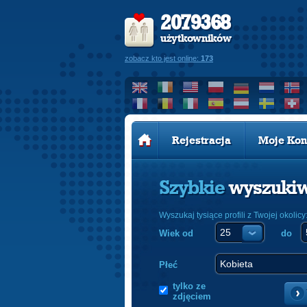
2079368
użytkowników
zobacz kto jest online:
173
Rejestracja
Moje Kon
Szybkie
wyszuki
Wyszukaj tysiące profili z Twojej okolicy
Wiek od
do
Płeć
tylko ze
zdjęciem