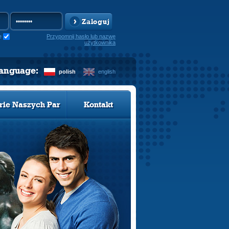
Zaloguj
e
Przypomnij hasło lub nazwę
użytkownika
language:
polish
english
rie Naszych Par
Kontakt