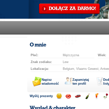
DOŁĄCZ ZA DARMO!
O mnie
Płeć:
Mężczyzna
Wiek:
Znak zodiaku:
Lew
Lokalizacja:
Belgium, Vlaams Gewest, Antwe
Napisz
Zapamiętaj
Dod
wiadomość
ten profil
list
Wyślij prezenty
Wyślij
Wyślij
Przejażdżka
Wyślij
Wyślij
Wyś
uśmiech
buziaka
samochodem
szampana
drinka
róż
Wygląd & charakter