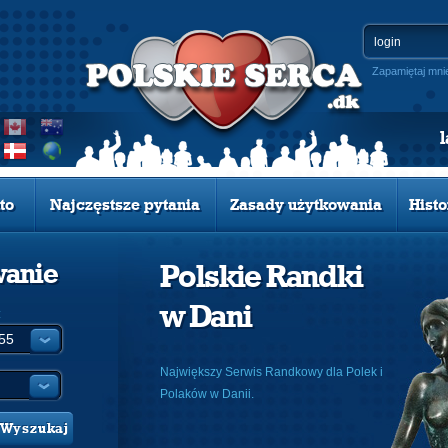
Zapamiętaj mni
to
Najczęstsze pytania
Zasady użytkowania
Histo
wanie
Polskie Randki
w Dani
:
Największy Serwis Randkowy dla Polek i
Polaków w Danii.
Wyszukaj