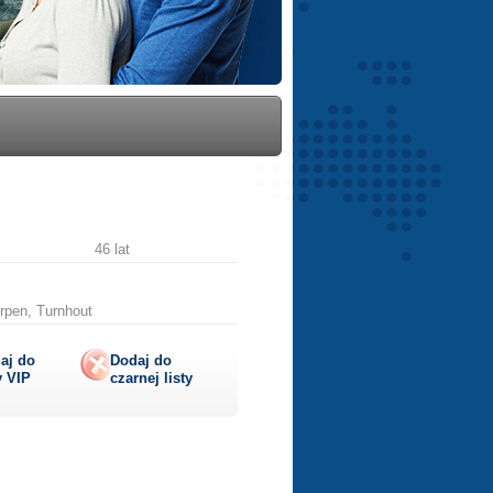
46 lat
rpen, Turnhout
aj do
Dodaj do
y
VIP
czarnej listy
lij
ę