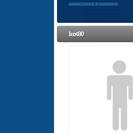
zaawansowane wyszukiwanie
kot80