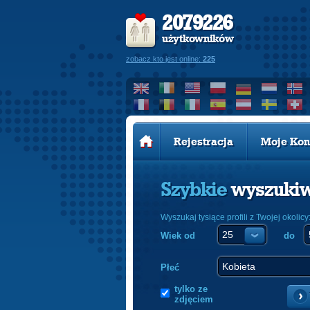
2079226
użytkowników
zobacz kto jest online:
225
Rejestracja
Moje Kon
Szybkie
wyszuki
Wyszukaj tysiące profili z Twojej okolicy
Wiek od
do
Płeć
tylko ze
zdjęciem