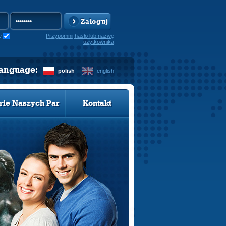
Zaloguj
e
Przypomnij hasło lub nazwę
użytkownika
language:
polish
english
rie Naszych Par
Kontakt