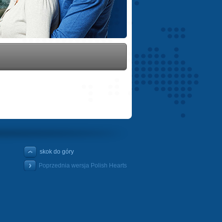
skok do góry
Poprzednia wersja Polish Hearts