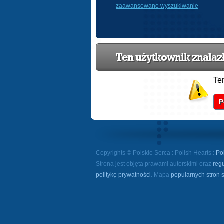
zaawansowane wyszukiwanie
Ten użytkownik znalazł 
Te
P
Copyrights © Polskie Serca : Polish Hearts :
Po
Strona jest objęta prawami autorskimi oraz
reg
politykę prywatności
. Mapa
popularnych stron 