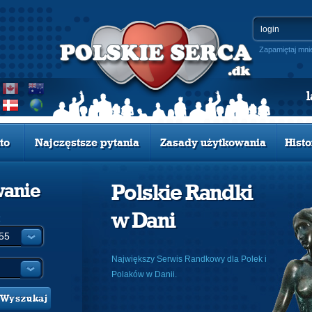
Zapamiętaj mni
to
Najczęstsze pytania
Zasady użytkowania
Histo
wanie
Polskie Randki
w Dani
:
Największy Serwis Randkowy dla Polek i
Polaków w Danii.
Wyszukaj