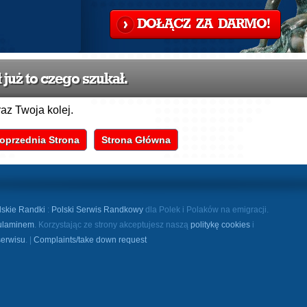
DOŁĄCZ ZA DARMO!
już to czego szukał.
raz Twoja kolej.
oprzednia Strona
Strona Główna
lskie Randki
:
Polski Serwis Randkowy
dla Polek i Polaków na emigracji.
ulaminem
. Korzystając ze strony akceptujesz naszą
politykę cookies
i
serwisu
. |
Complaints/take down request