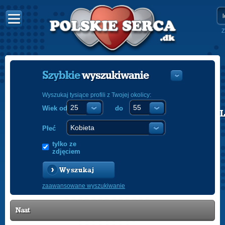
Z
Szybkie
wyszukiwanie
Wyszukaj tysiące profili z Twojej okolicy:
Wiek od
do
POLISH
ENGLISH
Płeć
tylko ze
zdjęciem
Wyszukaj
zaawansowane wyszukiwanie
Naat