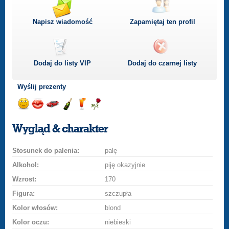
Napisz wiadomość
Zapamiętaj ten profil
Dodaj do listy
VIP
Dodaj do czarnej listy
Wyślij prezenty
Wyślij
Wyślij
Przejażdżka
Wyślij
Wyślij
Wyślij
uśmiech
buziaka
samochodem
szampana
drinka
różę
Wygląd & charakter
Stosunek do palenia:
palę
Alkohol:
piję okazyjnie
Wzrost:
170
Figura:
szczupła
Kolor włosów:
blond
Kolor oczu:
niebieski