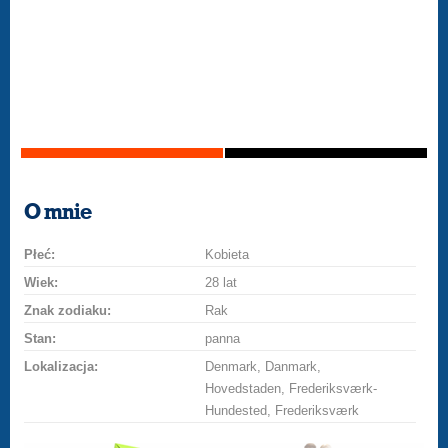
O mnie
Płeć:
Kobieta
Wiek:
28 lat
Znak zodiaku:
Rak
Stan:
panna
Lokalizacja:
Denmark, Danmark,
Hovedstaden, Frederiksværk-
Hundested, Frederiksværk