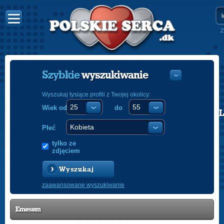
Z
Szybkie
wyszukiwanie
Wyszukaj tysiące profili z Twojej okolicy:
Wiek od
do
POLISH
ENGLISH
Płeć
tylko ze
zdjęciem
Wyszukaj
zaawansowane wyszukiwanie
Emesem