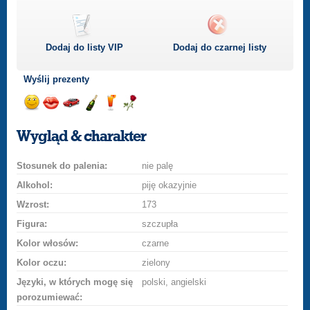
Dodaj do listy
VIP
Dodaj do czarnej listy
Wyślij prezenty
Wyślij
Wyślij
Przejażdżka
Wyślij
Wyślij
Wyślij
uśmiech
buziaka
samochodem
szampana
drinka
różę
Wygląd & charakter
Stosunek do palenia:
nie palę
Alkohol:
piję okazyjnie
Wzrost:
173
Figura:
szczupła
Kolor włosów:
czarne
Kolor oczu:
zielony
Języki, w których mogę się
polski, angielski
porozumiewać: