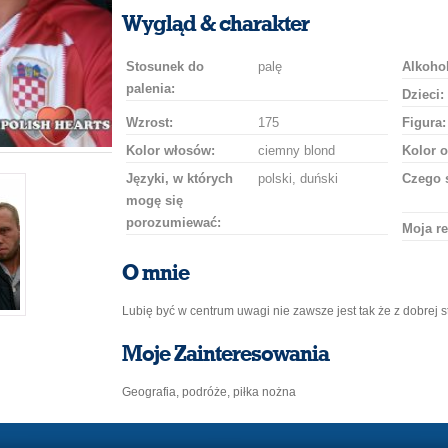
uśmiech
buziaka
samochodem
szampana
drinka
róż
Wygląd & charakter
Stosunek do
palę
Alkohol
palenia:
Dzieci:
Wzrost:
175
Figura:
Kolor włosów:
ciemny blond
Kolor o
Języki, w których
polski, duński
Czego 
mogę się
porozumiewać:
Moja re
O mnie
Lubię być w centrum uwagi nie zawsze jest tak że z dobrej
Moje Zainteresowania
Geografia, podróże, piłka nożna