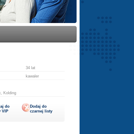
34 lat
kawaler
, Kolding
aj do
Dodaj do
y
VIP
czarnej listy
lij