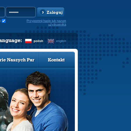
Zaloguj
e
Przypomnij hasło lub nazwę
użytkownika
language:
polish
english
rie Naszych Par
Kontakt