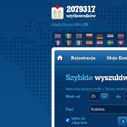
2079317
użytkowników
zobacz kto jest online:
204
Rejestracja
Moje Kon
Szybkie
wyszuki
Wyszukaj tysiące profili z Twojej okolicy
Wiek od
do
Płeć
tylko ze
zdjęciem