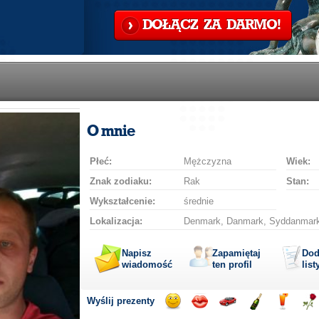
DOŁĄCZ ZA DARMO!
O mnie
Płeć:
Mężczyzna
Wiek:
Znak zodiaku:
Rak
Stan:
Wykształcenie:
średnie
Lokalizacja:
Denmark, Danmark, Syddanmark
Napisz
Zapamiętaj
Dod
wiadomość
ten profil
list
Wyślij prezenty
Wyślij
Wyślij
Przejażdżka
Wyślij
Wyślij
Wyś