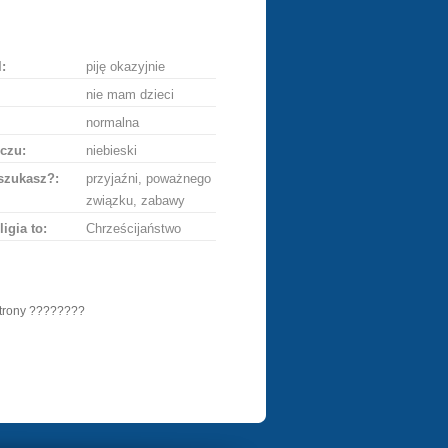
ę
:
piję okazyjnie
nie mam dzieci
normalna
czu:
niebieski
szukasz?:
przyjaźni, poważnego
związku, zabawy
ligia to:
Chrześcijaństwo
 strony ????????