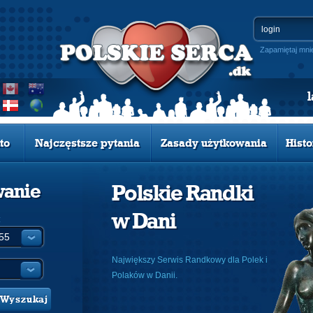
Zapamiętaj mni
to
Najczęstsze pytania
Zasady użytkowania
Histo
wanie
Polskie Randki
w Dani
:
Największy Serwis Randkowy dla Polek i
Polaków w Danii.
Wyszukaj