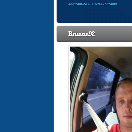
zaawansowane wyszukiwanie
Brunon92